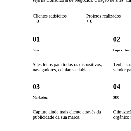
seja na Consultoria de Negócios, Criação de sites, 
Clientes satisfeitos
Projetos realizados
+
0
+
0
01
02
Sites
Loja virtual
Sites feitos para todos os dispositivos,
Tenha sua
navegadores, celulares e tablets.
vender pa
03
04
Marketing
SEO
Capture ainda mais cliente através da
Otimizaçã
publicidade da sua marca.
orgânico 